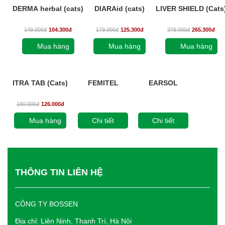
DERMA herbal (cats)
DIARAid (cats)
LIVER SHIELD (Cats
149.000
đ
104.300
đ
179.000
đ
125.300
đ
379.000
đ
265.300
đ
Mua hàng
Mua hàng
Mua hàng
ITRA TAB (Cats)
FEMITEL
EARSOL
180.000
đ
126.000
đ
Mua hàng
Chi tiết
Chi tiết
THÔNG TIN LIÊN HỆ
CÔNG TY BOSSEN
Địa chỉ: Liên Ninh, Thanh Trì, Hà Nội