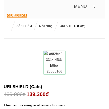
MENU
0925828928
SẢN PHẨM
Mèo cưng
URI SHIELD (Cats)
URI SHIELD (Cats)
199.000
đ
139.300
đ
Thức ăn bổ sung acid amin cho mèo.