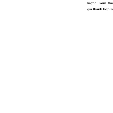
lượng, kèm th
giá thành hợp lý
 bật
Khách hà
1000+
Tôi rất hài lòng với dịch vụ cũ
THÚ CƯNG
tận tâm, tư vấn chuyên môn, cu