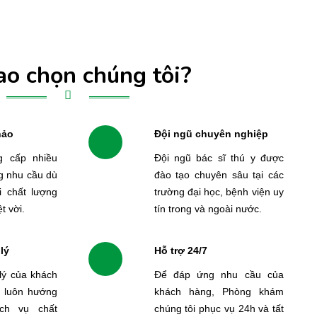
ao chọn chúng tôi?
hảo
Đội ngũ chuyên nghiệp
g cấp nhiều
Đội ngũ bác sĩ thú y được
g nhu cầu dù
đào tạo chuyên sâu tại các
i chất lượng
trường đại học, bệnh viện uy
t vời.
tín trong và ngoài nước.
lý
Hỗ trợ 24/7
lý của khách
Để đáp ứng nhu cầu của
i luôn hướng
khách hàng, Phòng khám
ch vụ chất
chúng tôi phục vụ 24h và tất