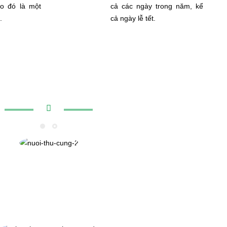
eo đó là một
cả các ngày trong năm, kể
.
cả ngày lễ tết.
ng nói gì về chúng tôi
ng như các sản phẩm mà Bossen cung cấp. Nhân viên nhiệt tình,
ng cấp sản phẩm chính xác. Tôi sẽ giới thiệu nhiều bạn bè sử
dụng dịch vụ của Bossen.
Chị Quỳnh chia sẻ!