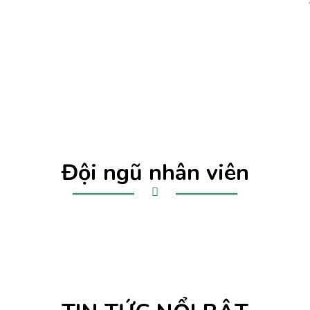
100+
NHÂN VIÊN
Bossen là đơn vị cung cấp các
Dịch vụ thì chất lượng, sản phẩ
địa chỉ
Đội ngũ nhân viên