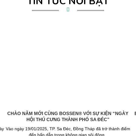
TIN TỨC NỔI BẬT
CHÀO NĂM MỚI CÙNG BOSSEN® VỚI SỰ KIỆN “NGÀY
HỘI THÚ CƯNG THÀNH PHỐ SA ĐÉC”
ày
Vào ngày 19/01/2025, TP. Sa Đéc, Đồng Tháp đã trở thành điểm
đến hấp dẫn trong không gian sôi động..