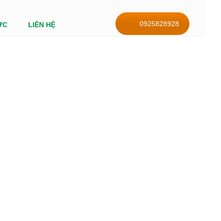
0925828928
ỨC
LIÊN HỆ