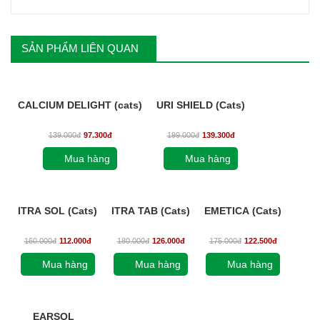
SẢN PHẨM LIÊN QUAN
CALCIUM DELIGHT (cats)
URI SHIELD (Cats)
139.000
đ
97.300
đ
199.000
đ
139.300
đ
Mua hàng
Mua hàng
ITRA SOL (Cats)
ITRA TAB (Cats)
EMETICA (Cats)
160.000
đ
112.000
đ
180.000
đ
126.000
đ
175.000
đ
122.500
đ
Mua hàng
Mua hàng
Mua hàng
EARSOL