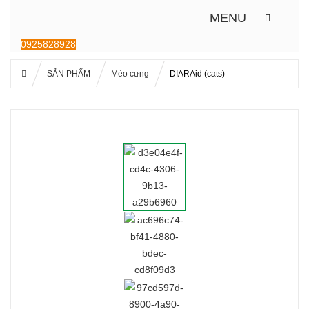
MENU
0925828928
SẢN PHẨM
Mèo cưng
DIARAid (cats)