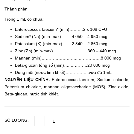
Thành phần
Trong 1 mL có chứa:
Enterococcus faecium* (min)…….…2 x 108 CFU
Sodium* (Na) (min-max)…..…4 050 – 4 950 mcg
Potassium (K) (min-max)…….2 340 – 2 860 mcg
Zinc (Zn) (min-max)…………….………360 – 440 mcg
Mannan (min)………………….…..…………….8 000 mcg
Beta-glucan tổng số (min)…..…………20 000 mcg
Dung môi (nước tinh khiết)……………..vừa đủ 1mL
NGUYÊN LIỆU CHÍNH:
Enterococcus faecium, Sodium chloride,
Potassium chloride, mannan oligosaccharide (MOS), Zinc oxide,
Beta-glucan, nước tinh khiết.
SỐ LƯỢNG: