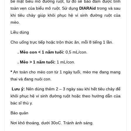
bề mặt biểu mô đường ruột, từ đó sẽ bảo đảm được tính
toàn vẹn của biểu mô ruột. Sử dụng
DIARAid
trong và sau
khi tiêu chảy giúp khôi phục hệ vi sinh đường ruột của
mèo.
Liều dùng
Cho uống trực tiếp hoặc trộn thức ăn, mỗi 8 tiếng 1 lần.
. Mèo con < 1 năm tuổi:
0,5 mL/con.
. Mèo > 1 năm tuổi:
1 mL/con.
*
An toàn cho mèo con từ 1 ngày tuổi, mèo mẹ đang mang
thai và đang nuôi con.
Lưu ý:
Nên dùng thêm 2 – 3 ngày sau khi hết tiêu chảy để
khôi phục hệ vi sinh đường ruột hoặc theo hướng dẫn của
bác sĩ thú y.
Bảo quản
Nơi khô thoáng, dưới 30oC. Tránh ánh sáng.