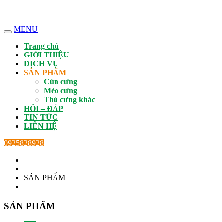
MENU
Trang chủ
GIỚI THIỆU
DỊCH VỤ
SẢN PHẨM
Cún cưng
Mèo cưng
Thú cưng khác
HỎI – ĐÁP
TIN TỨC
LIÊN HỆ
0925828928
SẢN PHẨM
SẢN PHẨM