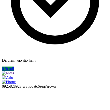
Đã thêm vào giỏ hàng
0
Scroll
0925828928
wvg0qatc6seq?src=qr