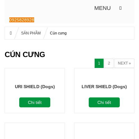
MENU
0925828928
SẢN PHẨM
Cún cưng
CÚN CƯNG
1
2
NEXT »
URI SHIELD (Dogs)
LIVER SHIELD (Dogs)
Chi tiết
Chi tiết