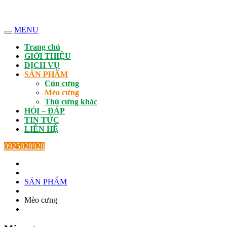
MENU
Trang chủ
GIỚI THIỆU
DỊCH VỤ
SẢN PHẨM
Cún cưng
Mèo cưng
Thú cưng khác
HỎI – ĐÁP
TIN TỨC
LIÊN HỆ
0925828928
SẢN PHẨM
Mèo cưng