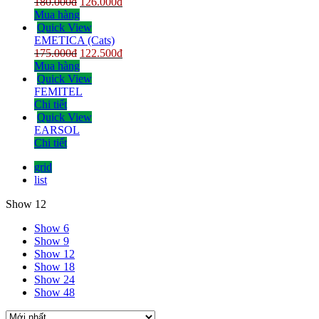
180.000
đ
126.000
đ
Mua hàng
Quick View
EMETICA (Cats)
175.000
đ
122.500
đ
Mua hàng
Quick View
FEMITEL
Chi tiết
Quick View
EARSOL
Chi tiết
grid
list
Show 12
Show 6
Show 9
Show 12
Show 18
Show 24
Show 48