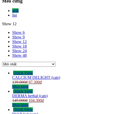
Mèo cưng
grid
list
Show 12
Show 6
Show 9
Show 12
Show 18
Show 24
Show 48
Quick View
CALCIUM DELIGHT (cats)
139.000
đ
97.300
đ
Mua hàng
Quick View
DERMA herbal (cats)
149.000
đ
104.300
đ
Mua hàng
Quick View