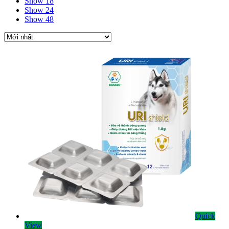
Show 18
Show 24
Show 48
Quick
View