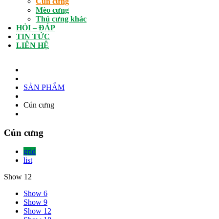
Cún cưng
Mèo cưng
Thú cưng khác
HỎI – ĐÁP
TIN TỨC
LIÊN HỆ
SẢN PHẨM
Cún cưng
Cún cưng
grid
list
Show 12
Show 6
Show 9
Show 12