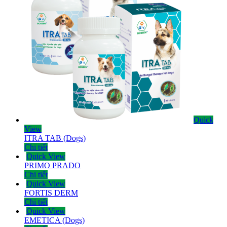
Quick
View
ITRA TAB (Dogs)
Chi tiết
Quick View
PRIMO PRADO
Chi tiết
Quick View
FORTIS DERM
Chi tiết
Quick View
EMETICA (Dogs)