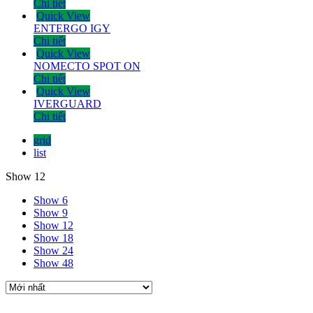
Chi tiết
Quick View
ENTERGO IGY
Chi tiết
Quick View
NOMECTO SPOT ON
Chi tiết
Quick View
IVERGUARD
Chi tiết
grid
list
Show 12
Show 6
Show 9
Show 12
Show 18
Show 24
Show 48