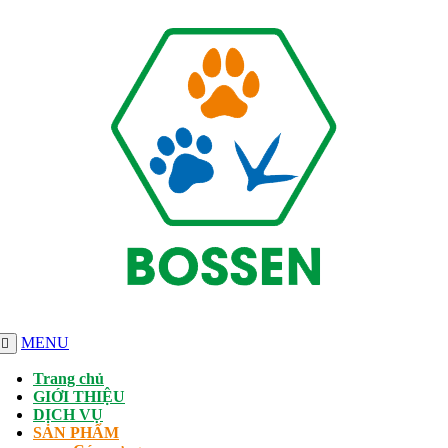
MENU
Trang chủ
GIỚI THIỆU
DỊCH VỤ
SẢN PHẨM